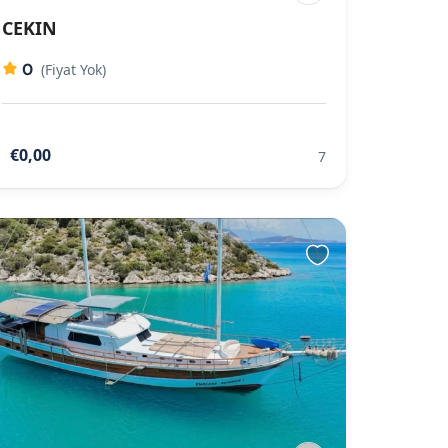
CEKIN
0
(Fiyat Yok)
€0,00
7