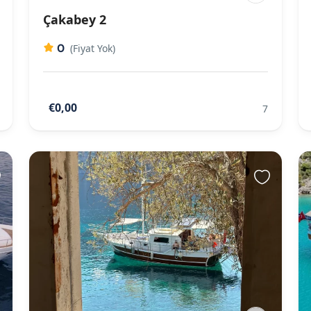
Çakabey 2
0
(Fiyat Yok)
€0,00
7