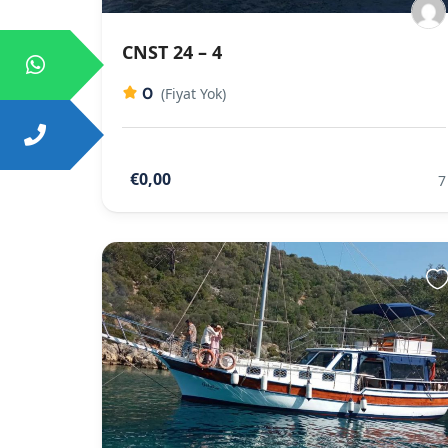
CNST 24 – 4
0
(Fiyat Yok)
€0,00
7