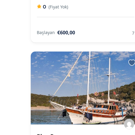
0
(Fiyat Yok)
€600,00
Başlayan
7