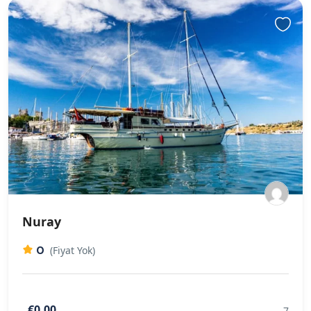
Nuray
0
(Fiyat Yok)
€0,00
7