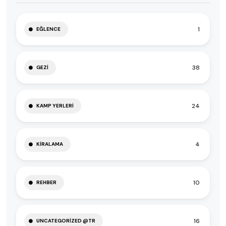
1
EĞLENCE
38
GEZI
24
KAMP YERLERI
4
KIRALAMA
10
REHBER
16
UNCATEGORIZED @TR