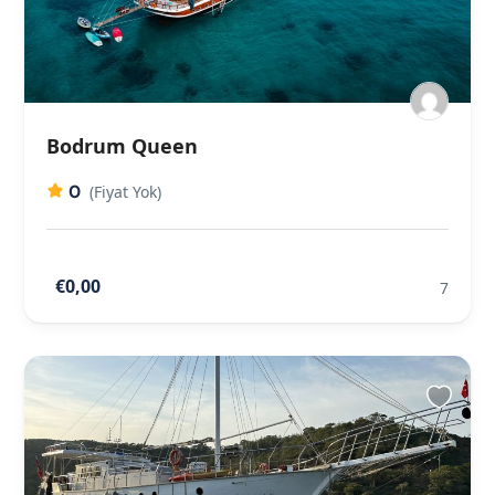
Bodrum Queen
0
(Fiyat Yok)
€0,00
7