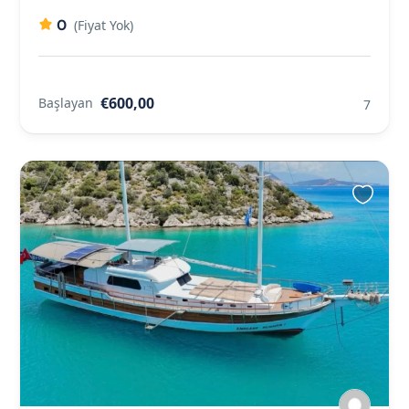
0
(Fiyat Yok)
€600,00
Başlayan
7