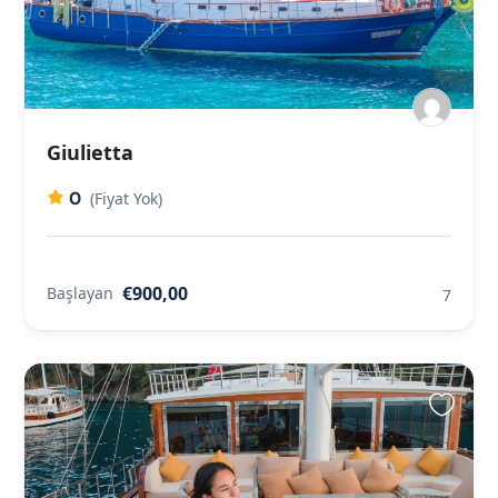
Giulietta
0
(Fiyat Yok)
€900,00
Başlayan
7