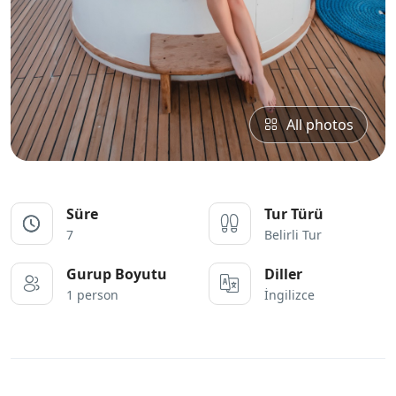
All photos
Süre
Tur Türü
7
Belirli Tur
Gurup Boyutu
Diller
1 person
İngilizce