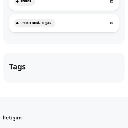
10
REHBER
16
UNCATEGORIZED @TR
Tags
İletişim