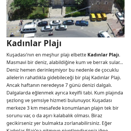
Kadınlar Plajı
Kuşadası’nın en meşhur plajı elbette
Kadınlar Plajı
.
Masmavi bir deniz, alabildiğine kum ve berrak sular…
Deniz hemen derinleşmiyor bu nedenle de çocuklu
ailelerin rahatlıkla gidebileceği bir plaj Kadınlar Plajı.
Ancak haftanın neredeyse 7 günü denizi dalgalı.
Dalgalarda eğlenmek ayrıca keyifli tabi. Kum plajında
şezlong ve şemsiye hizmeti bulunuyor. Kuşadası
merkeze 3 km mesafede konumlanan plajın tek bir
sorunu var, o da aşırı kalabalık olması. Biraz
gecikirseniz yer bulmakta zorlanabilirsiniz. Eğer
Kadınlar Plajı’na gitmeye niyetlendiyseniz iğne