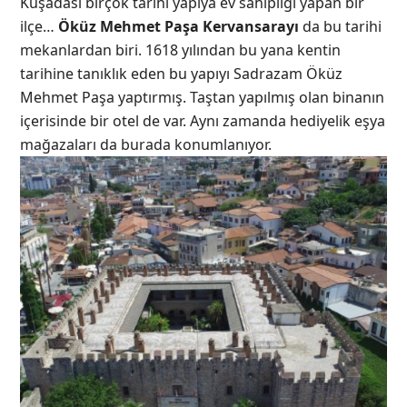
Kuşadası birçok tarihi yapıya ev sahipliği yapan bir
ilçe…
Öküz Mehmet Paşa Kervansarayı
da bu tarihi
mekanlardan biri. 1618 yılından bu yana kentin
tarihine tanıklık eden bu yapıyı Sadrazam Öküz
Mehmet Paşa yaptırmış. Taştan yapılmış olan binanın
içerisinde bir otel de var. Aynı zamanda hediyelik eşya
mağazaları da burada konumlanıyor.