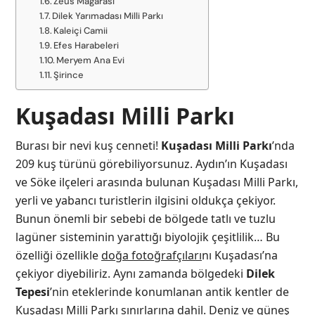
Zeus Mağarası
Dilek Yarımadası Milli Parkı
Kaleiçi Camii
Efes Harabeleri
Meryem Ana Evi
Şirince
Kuşadası Milli Parkı
Burası bir nevi kuş cenneti!
Kuşadası Milli Parkı
’nda
209 kuş türünü görebiliyorsunuz. Aydın’ın Kuşadası
ve Söke ilçeleri arasında bulunan Kuşadası Milli Parkı,
yerli ve yabancı turistlerin ilgisini oldukça çekiyor.
Bunun önemli bir sebebi de bölgede tatlı ve tuzlu
lagüner sisteminin yarattığı biyolojik çeşitlilik… Bu
özelliği özellikle
doğa fotoğrafçıları
nı Kuşadası’na
çekiyor diyebiliriz. Aynı zamanda bölgedeki
Dilek
Tepesi
’nin eteklerinde konumlanan antik kentler de
Kuşadası Milli Parkı sınırlarına dahil. Deniz ve güneş