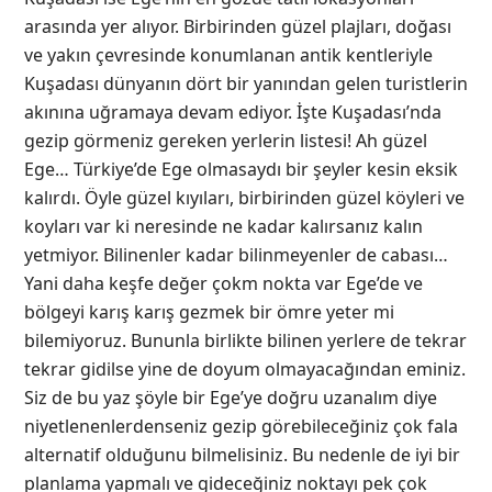
arasında yer alıyor. Birbirinden güzel plajları, doğası
ve yakın çevresinde konumlanan antik kentleriyle
Kuşadası dünyanın dört bir yanından gelen turistlerin
akınına uğramaya devam ediyor. İşte Kuşadası’nda
gezip görmeniz gereken yerlerin listesi! Ah güzel
Ege… Türkiye’de Ege olmasaydı bir şeyler kesin eksik
kalırdı. Öyle güzel kıyıları, birbirinden güzel köyleri ve
koyları var ki neresinde ne kadar kalırsanız kalın
yetmiyor. Bilinenler kadar bilinmeyenler de cabası…
Yani daha keşfe değer çokm nokta var Ege’de ve
bölgeyi karış karış gezmek bir ömre yeter mi
bilemiyoruz. Bununla birlikte bilinen yerlere de tekrar
tekrar gidilse yine de doyum olmayacağından eminiz.
Siz de bu yaz şöyle bir Ege’ye doğru uzanalım diye
niyetlenenlerdenseniz gezip görebileceğiniz çok fala
alternatif olduğunu bilmelisiniz. Bu nedenle de iyi bir
planlama yapmalı ve gideceğiniz noktayı pek çok